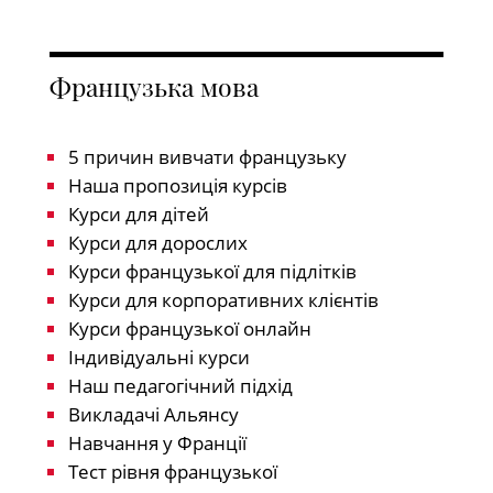
Французька мова
5 причин вивчати французьку
Наша пропозиція курсів
Курси для дітей
Курси для дорослих
Курси французької для підлітків
Курси для корпоративних клієнтів
Курси французької онлайн
Індивідуальні курси
Наш педагогічний підхід
Викладачі Альянсу
Навчання у Франції
Тест рівня французької