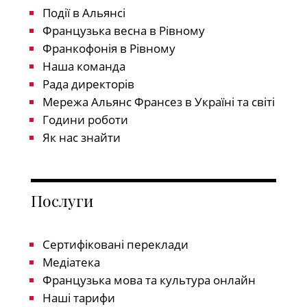
Події в Альянсі
Французька весна в Рівному
Франкофонія в Рівному
Наша команда
Рада директорів
Мережа Альянс Франсез в Україні та світі
Години роботи
Як нас знайти
Послуги
Сертифіковані переклади
Медіатека
Французька мова та культура онлайн
Наші тарифи