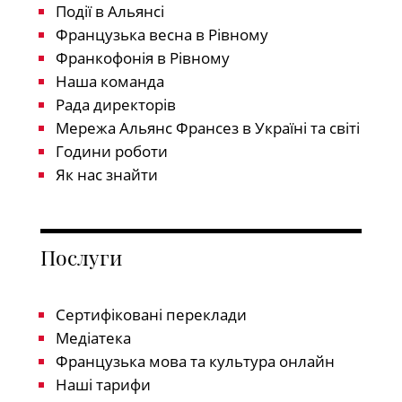
Події в Альянсі
Французька весна в Рівному
Франкофонія в Рівному
Наша команда
Рада директорів
Мережа Альянс Франсез в Україні та світі
Години роботи
Як нас знайти
Послуги
Сертифіковані переклади
Медіатека
Французька мова та культура онлайн
Наші тарифи