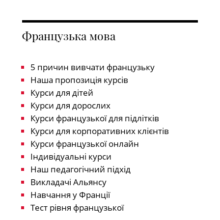
Французька мова
5 причин вивчати французьку
Наша пропозиція курсів
Курси для дітей
Курси для дорослих
Курси французької для підлітків
Курси для корпоративних клієнтів
Курси французької онлайн
Індивідуальні курси
Наш педагогічний підхід
Викладачі Альянсу
Навчання у Франції
Тест рівня французької