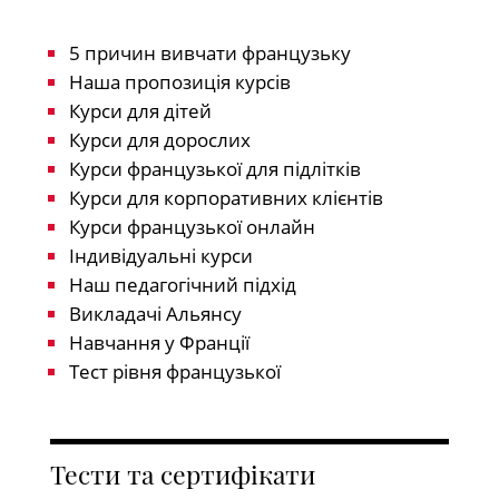
5 причин вивчати французьку
Наша пропозиція курсів
Курси для дітей
Курси для дорослих
Курси французької для підлітків
Курси для корпоративних клієнтів
Курси французької онлайн
Індивідуальні курси
Наш педагогічний підхід
Викладачі Альянсу
Навчання у Франції
Тест рівня французької
Тести та сертифікати