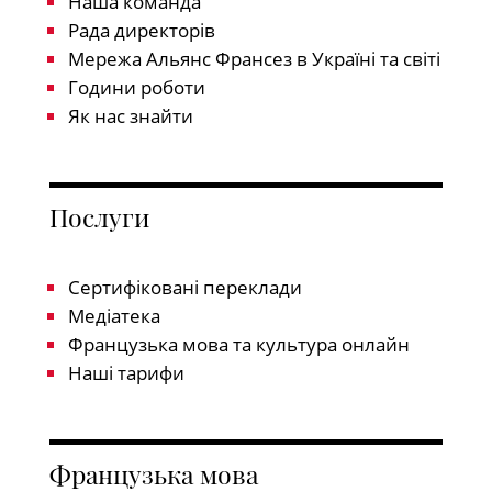
Наша команда
Рада директорів
Мережа Альянс Франсез в Україні та світі
Години роботи
Як нас знайти
Послуги
Сертифіковані переклади
Медіатека
Французька мова та культура онлайн
Наші тарифи
Французька мова