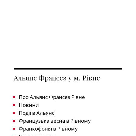
Альянс Франсез у м. Рівне
Про Альянс Франсез Рівне
Новини
Події в Альянсі
Французька весна в Рівному
Франкофонія в Рівному