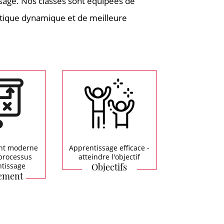
ssage. Nos classes sont équipées de
ratique dynamique et de meilleure
nt moderne
Apprentissage efficace -
e processus
atteindre l'objectif
ntissage
Objectifs
ement