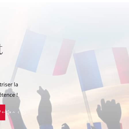
t
riser la
étence !