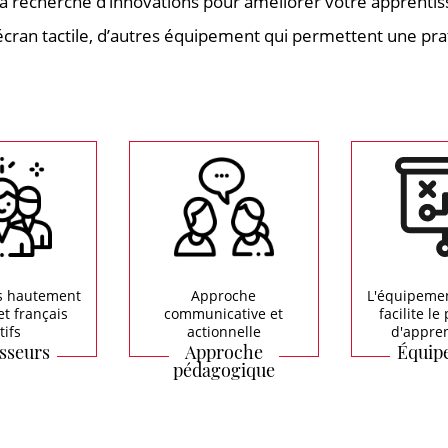
à la recherche d’innovations pour améliorer votre apprenti
 l’écran tactile, d’autres équipement qui permettent une p
s hautement
Approche
L'équipeme
et français
communicative et
facilite l
tifs
actionnelle
d'appre
sseurs
Approche
Équip
pédagogique