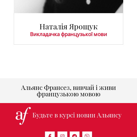
Наталія Ярощук
Викладачка французької мови
Альянс Франсез, вивчай і живи
французькою мовою
Будьте в курсі новин Альянсу