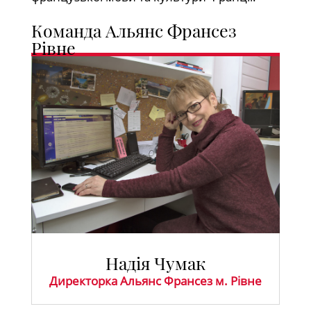
Команда Альянс Франсез
Рівне
Надія Чумак
Директорка Альянс Франсез м. Рівне