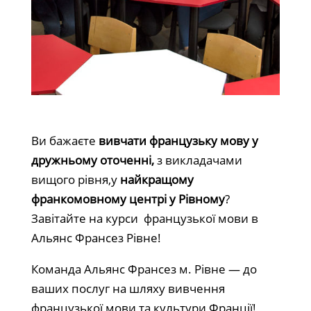
Ви бажаєте
вивчати французьку мову у
дружньому оточенні,
з викладачами
вищого рівня,у
найкращому
франкомовному центрі у Рівному
?
Завітайте на курси французької мови в
Альянс Франсез Рівне!
Команда Альянс Франсез м. Рівне — до
ваших послуг на шляху вивчення
французької мови та культури Франції!