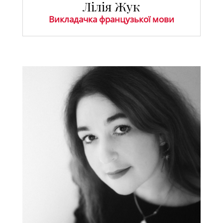
Лілія Жук
Викладачка французької мови