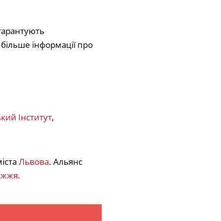
 гарантують
більше інформації про
кий Інститут
,
міста
Львова
. Альянс
іжжя
.