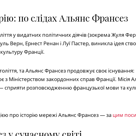
рію: по слідах Альянс Франсез
оліття у видатних політичних діячів (зокрема Жуля Фер
Жуль Верн, Ернест Ренан і Луї Пастер, виникла ідея ств
культуру Франції.
оліття, та Альянс Франсез продовжує своє існування:
ює з Міністерством закордонних справ Франції. Місія 
— сприяти розповсюдженню французької мови та куль
ією про історію мережі Альянс Франсез — за
цим пос
з у сучасному світі