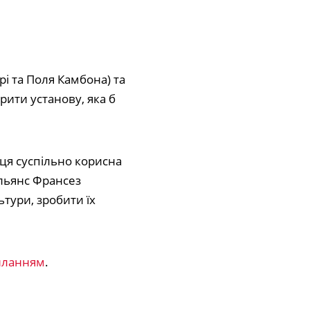
рі та Поля Камбона) та
орити установу, яка б
 ця суспільно корисна
Альянс Франсез
тури, зробити їх
иланням
.