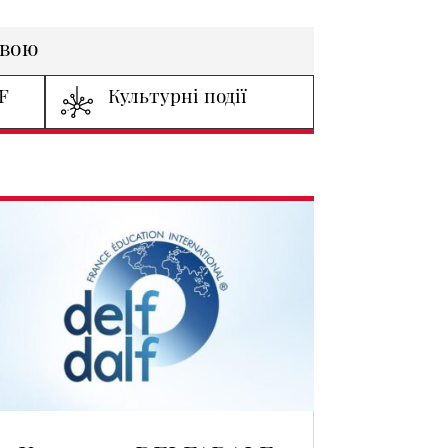
овою
F
Культурні події