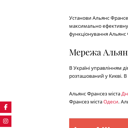
Установи Альянс Франсез,
максимально ефективну а
функціонування Альянс 
Мережа Альянс
В Україні управлінням д
розташований у Києві. В 
Альянс Франсез міста
Дн
Франсез міста
Одеси
. А