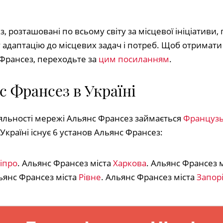
 розташовані по всьому світу за місцевої ініціативи,
даптацію до місцевих задач і потреб. Щоб отримати 
Франсез, переходьте за
цим посиланням
.
 Франсез в Україні
іяльності мережі Альянс Франсез займається
Французь
Україні існує 6 установ Альянс Франсез:
іпро
. Альянс Франсез міста
Харкова
. Альянс Франсез 
льянс Франсез міста
Рівне
. Альянс Франсез міста
Запор