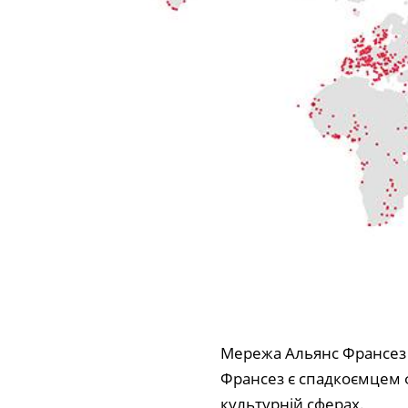
Мережа Альянс Франсез в
Франсез є спадкоємцем ф
культурній сферах.