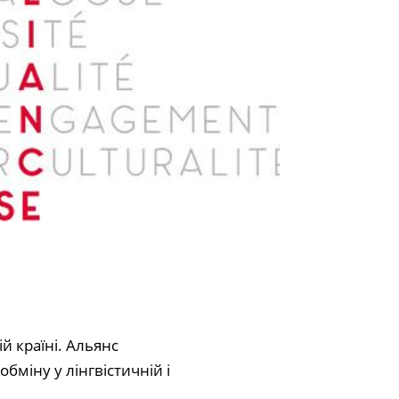
й країні. Альянс
бміну у лінгвістичній і