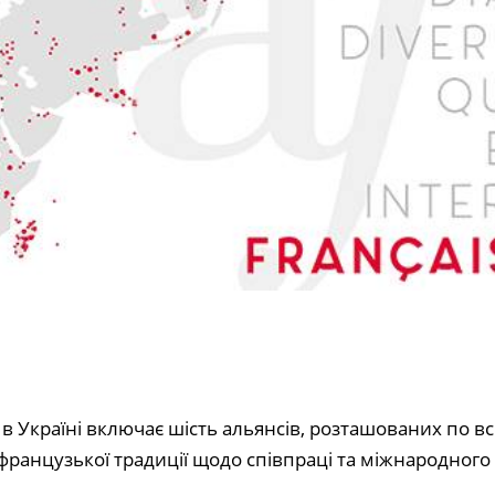
 Україні включає шість альянсів, розташованих по всі
ранцузької традиції щодо співпраці та міжнародного о