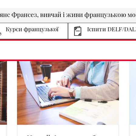
янс Франсез, вивчай і живи французькою м
Курси французької
Іспити DELF/DAL