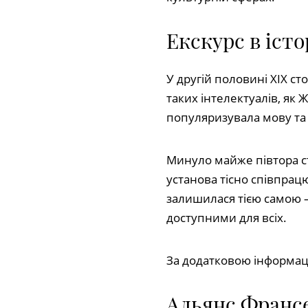
Екскурс в істо
У другій половині XIX ст
таких інтелектуалів, як 
популяризувала мову та 
Минуло майже півтора ст
установа тісно співпрац
залишилася тією самою 
доступними для всіх.
За додатковою інформац
Альянс Франсе