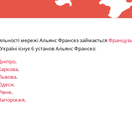
іяльності мережі Альянс Франсез займається
Французь
Україні існує 6 установ Альянс Франсез:
Дніпро
.
Харкова
.
Львова
.
Одеси
.
Рівне
.
Запоріжжя
.