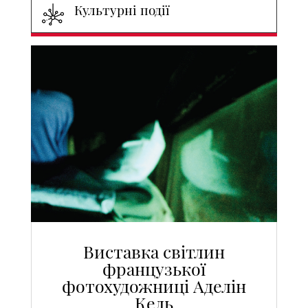
Культурні події
Виставка світлин
французької
фотохудожниці Аделін
Кель