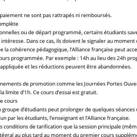
 paiement ne sont pas rattrapés ni remboursés.
ncomplète
onnelles ou de départ programmé, certains étudiants saven
es intéresse. Dans ce cas, ils doivent le signaler au moment d
 de la cohérence pédagogique, l’Alliance française peut acc
de cours programmée. Par exemple : 14h au lieu des 24h p
st appliquée et les réductions peuvent être abandonnées.
énements de promotion comme les Journées Portes Ouvertes
la limite d’1h. Ce cours d’essai est gratuit.
de cours
un groupe d’étudiants peut prolonger de quelques séance
par les étudiants, l’enseignant et l’Alliance française.
s conditions de tarification que la session principale (mê
ntégral au plus tard au moment du premier cours supplém